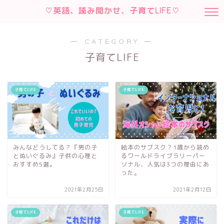
♡英語、読み聞かせ、子育てLIFE♡
― CATEGORY ―
子育てLIFE
子育てLIFE
子育てLIFE
みんなどうしてる？『男の子
絵本のサブスク？1歳から読め
とぬいぐるみ』子供の心理と
るワールドライブラリーパー
おすすめ5選。
ソナル、人気は3つの理由にあ
った。
2021年2月25日
2021年2月12日
子育てLIFE
子育てLIFE