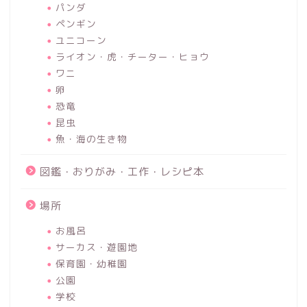
パンダ
ペンギン
ユニコーン
ライオン・虎・チーター・ヒョウ
ワニ
卵
恐竜
昆虫
魚・海の生き物
図鑑・おりがみ・工作・レシピ本
場所
お風呂
サーカス・遊園地
保育園・幼稚園
公園
学校