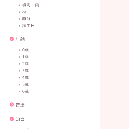
梅雨・雨
秋
節分
誕生日
年齢
0歳
1歳
2歳
3歳
4歳
5歳
6歳
昔話
知育