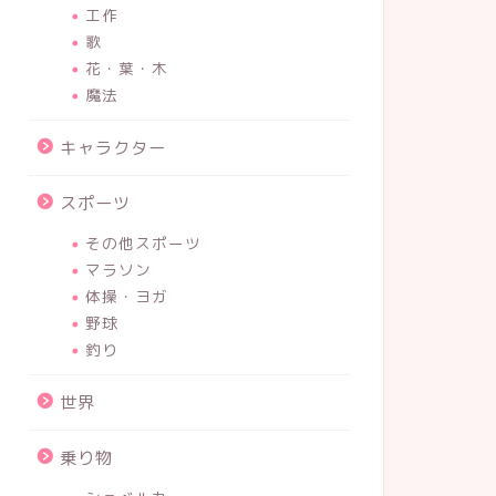
工作
歌
花・葉・木
魔法
キャラクター
スポーツ
その他スポーツ
マラソン
体操・ヨガ
野球
釣り
世界
乗り物