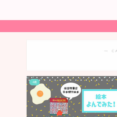
― C
4歳