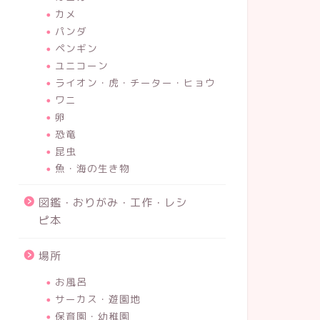
カメ
パンダ
ペンギン
ユニコーン
ライオン・虎・チーター・ヒョウ
ワニ
卵
恐竜
昆虫
魚・海の生き物
図鑑・おりがみ・工作・レシ
ピ本
場所
お風呂
サーカス・遊園地
保育園・幼稚園