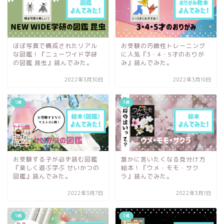
ほぼ写真で構成されたリアル
お受験の巧緻性トレーニング
な図鑑！『ニューワイド学研
に人気『3・4・5才のおりが
の図鑑 昆虫』読んでみた。
み』読んでみた。
2022年3月30日
2022年3月10日
5歳
3歳
お受験する子が必ず読む図鑑
誰かに言いたくなる見分け方
『楽しく遊ぶ学ぶ せいかつの
絵本！『ウメ・モモ・サク
図鑑』読んでみた。
ラ』読んでみた。
2022年3月7日
2022年3月1日
5歳
3歳