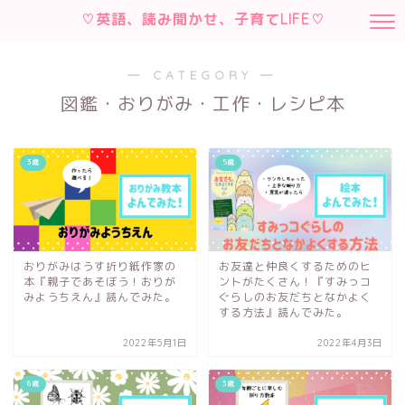
♡英語、読み聞かせ、子育てLIFE♡
― CATEGORY ―
図鑑・おりがみ・工作・レシピ本
3歳
5歳
おりがみはうす折り紙作家の
お友達と仲良くするためのヒ
本『親子であそぼう！おりが
ントがたくさん！『すみっコ
みようちえん』読んでみた。
ぐらしのお友だちとなかよく
する方法』読んでみた。
2022年5月1日
2022年4月3日
6歳
3歳