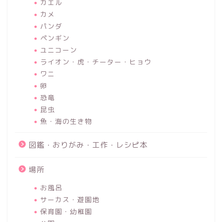
カエル
カメ
パンダ
ペンギン
ユニコーン
ライオン・虎・チーター・ヒョウ
ワニ
卵
恐竜
昆虫
魚・海の生き物
図鑑・おりがみ・工作・レシピ本
場所
お風呂
サーカス・遊園地
保育園・幼稚園