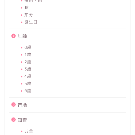
梅雨・雨
秋
節分
誕生日
年齢
0歳
1歳
2歳
3歳
4歳
5歳
6歳
昔話
知育
お金