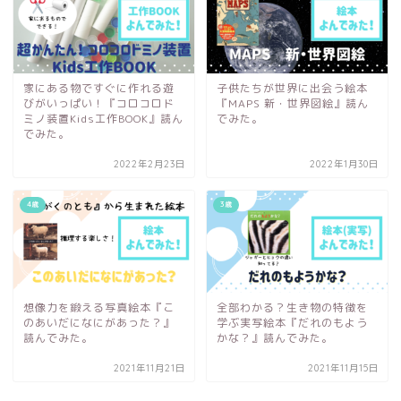
家にある物ですぐに作れる遊
子供たちが世界に出会う絵本
びがいっぱい！『コロコロド
『MAPS 新・世界図絵』読ん
ミノ装置Kids工作BOOK』読ん
でみた。
でみた。
2022年2月23日
2022年1月30日
4歳
3歳
想像力を鍛える写真絵本『こ
全部わかる？生き物の特徴を
のあいだになにがあった？』
学ぶ実写絵本『だれのもよう
読んでみた。
かな？』読んでみた。
2021年11月21日
2021年11月15日