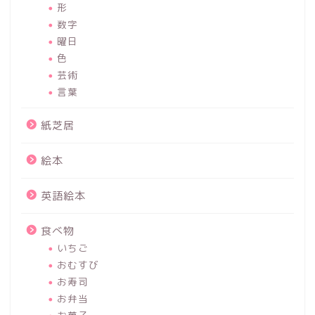
形
数字
曜日
色
芸術
言葉
紙芝居
絵本
英語絵本
食べ物
いちご
おむすび
お寿司
お弁当