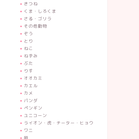
2023年2月19日
きつね
くま・しろくま
さる・ゴリラ
その他動物
next
ぞう
とり
ねこ
ねずみ
ぶた
りす
オオカミ
カエル
カメ
パンダ
ペンギン
ユニコーン
ライオン・虎・チーター・ヒョウ
ワニ
卵