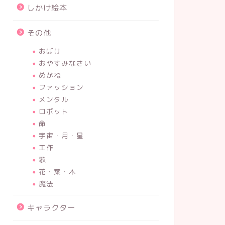
しかけ絵本
その他
おばけ
おやすみなさい
めがね
ファッション
記念すべき10周年！大人気シリーズ
大冒険フ
メンタル
10巻目『ノラネコぐんだん うみの
際版ディ
ロボット
たび』読んでみた。
ターパン
命
宇宙・月・星
2023年8月15日
工作
歌
花・葉・木
3歳
3歳
魔法
キャラクター