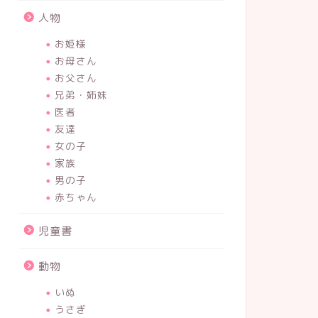
絵本からのステップアップにぴった
実際のク
人物
りの児童書『ノラネコぐんだんと海
１くみの
の果ての怪物』読んでみた。
お姫様
お母さん
2023年4月16日
お父さん
兄弟・姉妹
医者
4歳
3歳
友達
女の子
家族
男の子
赤ちゃん
児童書
幼稚園児にぴったりの育脳絵本『な
忍者好き
動物
ぞなぞショッピングモールでおかい
絵本『に
もの』読んでみた。
た。
いぬ
うさぎ