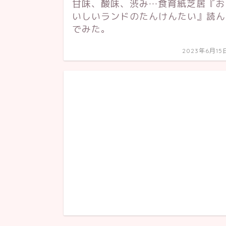
甘味、酸味、渋み…食育紙芝居『お
いしいランドのたんけんたい』読ん
でみた。
2023年6月15