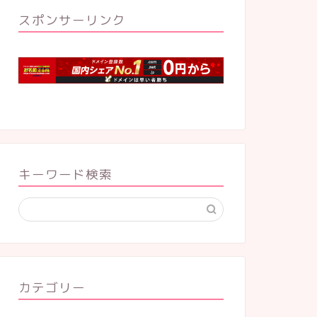
スポンサーリンク
2歳
4歳
キーワード検索
子どもと親の関わりがわかる人気シ
身近なも
リーズ『しろくまちゃんぱんかい
そうじき
に』読んでみた。
2024年11月13日
カテゴリー
3歳
5歳