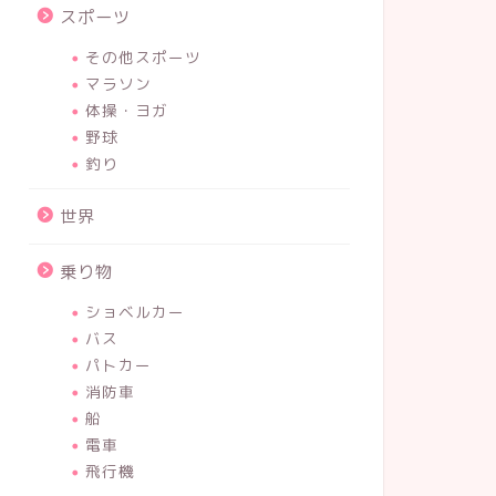
スポーツ
その他スポーツ
マラソン
甘味、酸味、渋み…食育紙芝居『お
新しい友
体操・ヨガ
いしいランドのたんけんたい』読ん
ぴきのね
野球
釣り
でみた。
世界
2023年6月15日
乗り物
3歳
5歳
ショベルカー
バス
パトカー
消防車
船
電車
飛行機