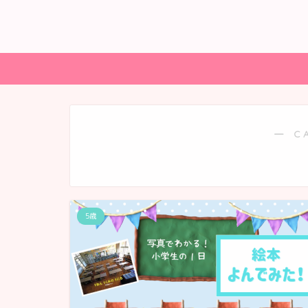
― C
5歳