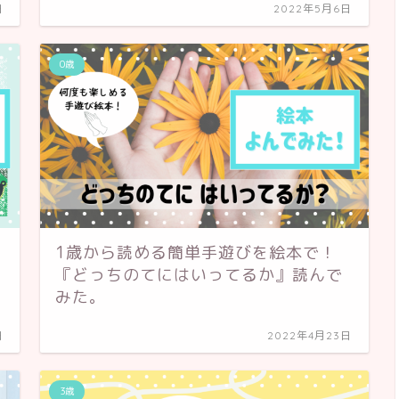
日
2022年5月6日
0歳
1歳から読める簡単手遊びを絵本で！
『どっちのてにはいってるか』読んで
みた。
日
2022年4月23日
3歳