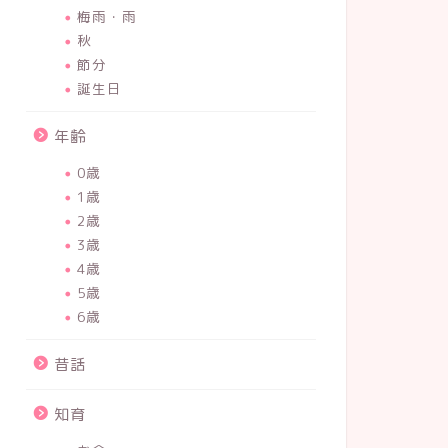
梅雨・雨
秋
節分
誕生日
年齢
0歳
1歳
2歳
3歳
4歳
5歳
6歳
昔話
知育