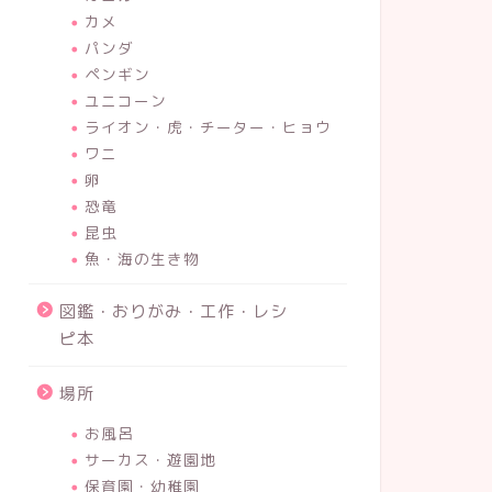
カメ
パンダ
ペンギン
ユニコーン
ライオン・虎・チーター・ヒョウ
ワニ
卵
恐竜
昆虫
魚・海の生き物
図鑑・おりがみ・工作・レシ
ピ本
場所
お風呂
サーカス・遊園地
保育園・幼稚園