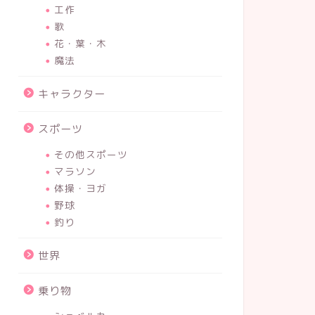
工作
歌
花・葉・木
魔法
キャラクター
スポーツ
その他スポーツ
マラソン
体操・ヨガ
野球
釣り
世界
乗り物