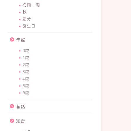
梅雨・雨
秋
節分
誕生日
年齢
0歳
1歳
2歳
3歳
4歳
5歳
6歳
昔話
知育