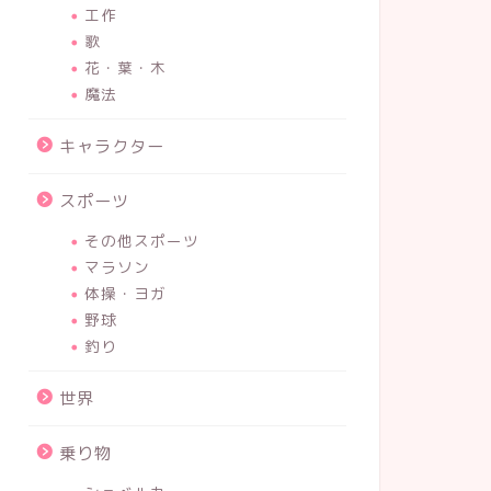
工作
歌
花・葉・木
魔法
キャラクター
スポーツ
その他スポーツ
マラソン
体操・ヨガ
野球
釣り
世界
乗り物