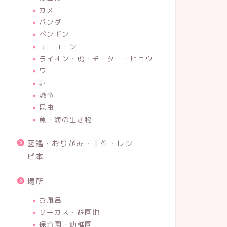
カメ
パンダ
ペンギン
ユニコーン
ライオン・虎・チーター・ヒョウ
ワニ
卵
恐竜
昆虫
魚・海の生き物
図鑑・おりがみ・工作・レシ
ピ本
場所
お風呂
サーカス・遊園地
保育園・幼稚園