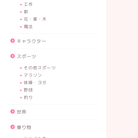
工作
歌
花・葉・木
魔法
キャラクター
スポーツ
その他スポーツ
マラソン
体操・ヨガ
野球
釣り
世界
乗り物