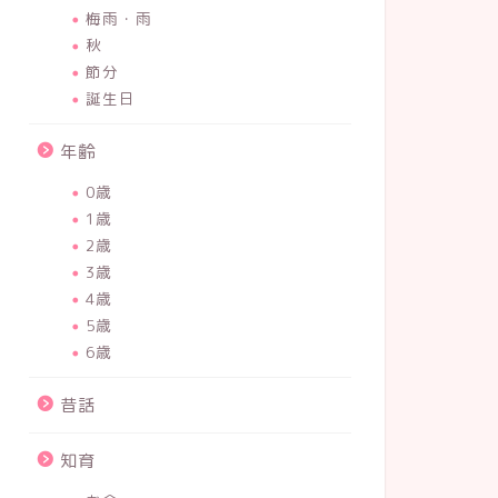
梅雨・雨
秋
節分
誕生日
年齢
0歳
1歳
2歳
3歳
4歳
5歳
6歳
昔話
知育