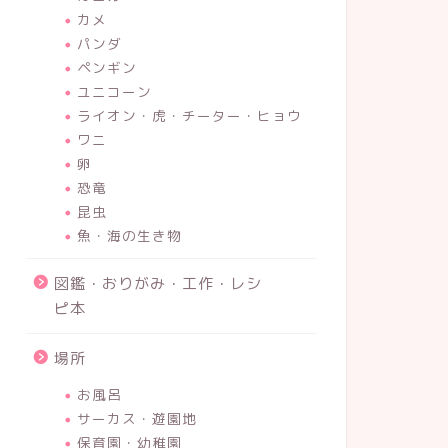
カメ
パンダ
ペンギン
ユニコーン
ライオン・虎・チーター・ヒョウ
ワニ
卵
恐竜
昆虫
魚・海の生き物
図鑑・おりがみ・工作・レシ
ピ本
場所
お風呂
サーカス・遊園地
保育園・幼稚園