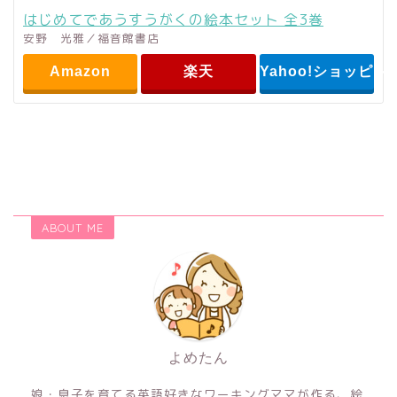
はじめてであうすうがくの絵本セット 全3巻
安野 光雅／福音館書店
Amazon
楽天
Yahoo!ショッピン
ABOUT ME
よめたん
娘・息子を育てる英語好きなワーキングママが作る、絵