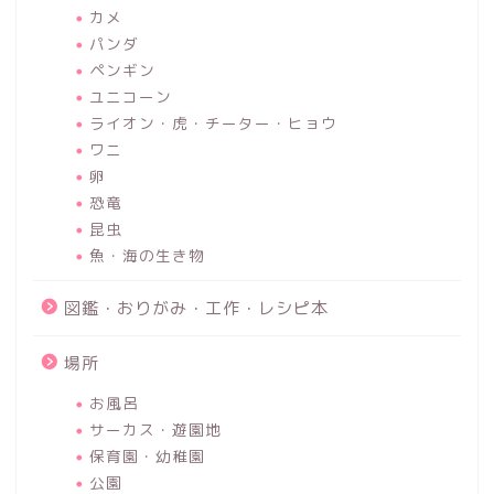
カメ
パンダ
ペンギン
ユニコーン
ライオン・虎・チーター・ヒョウ
ワニ
卵
恐竜
昆虫
魚・海の生き物
図鑑・おりがみ・工作・レシピ本
場所
お風呂
サーカス・遊園地
保育園・幼稚園
公園