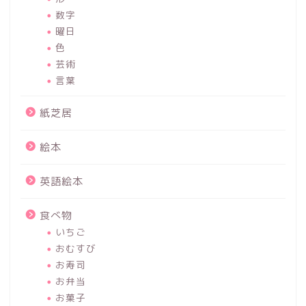
数字
曜日
色
芸術
言葉
紙芝居
絵本
英語絵本
食べ物
いちご
おむすび
お寿司
お弁当
お菓子