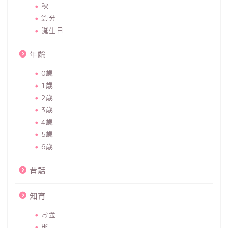
秋
節分
誕生日
年齢
0歳
1歳
2歳
3歳
4歳
5歳
6歳
昔話
知育
お金
形