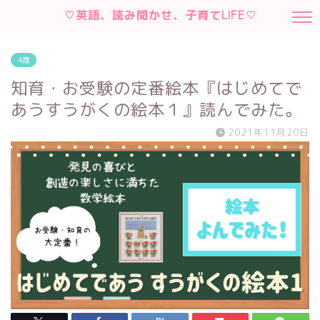
♡英語、読み聞かせ、子育てLIFE♡
4歳
知育・お受験の定番絵本『はじめてで
あうすうがくの絵本１』読んでみた。
2021年11月20日