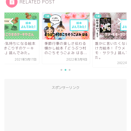
RELATED POST
3歳
4歳
節行事の楽しさ伝わる
誰かに言いたくなる見分
明るい気持ちになる
かし絵本『どうぶつ村
け方絵本！『ウメ・モ
『3びきこりすのケ
ちそうごよみ はる...
モ・サクラ』読んでみ
やさん』読んでみた
た。
2022年3月9日
2021年5
2022年3月1日
スポンサーリンク