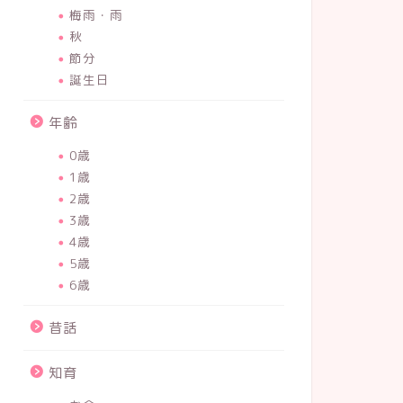
梅雨・雨
秋
節分
誕生日
年齢
0歳
1歳
2歳
3歳
4歳
5歳
6歳
昔話
知育