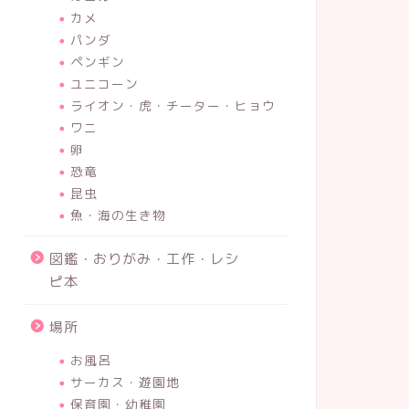
カメ
パンダ
ペンギン
ユニコーン
ライオン・虎・チーター・ヒョウ
ワニ
卵
恐竜
昆虫
魚・海の生き物
図鑑・おりがみ・工作・レシ
ピ本
場所
お風呂
サーカス・遊園地
保育園・幼稚園