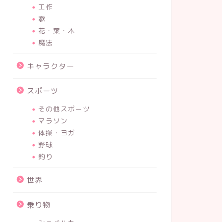
工作
歌
花・葉・木
魔法
キャラクター
スポーツ
その他スポーツ
マラソン
体操・ヨガ
野球
釣り
世界
乗り物