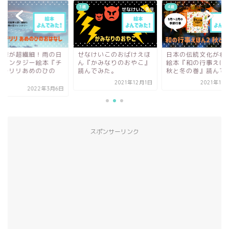
4歳
3歳
なけいこのおばけえほ
日本の伝統文化がわかる
色鉛筆が超繊細！雨
『かみなりのおやこ』
絵本『和の行事えほん2
のファンタジー絵本
んでみた。
秋と冬の巻』読んでみ...
リとチリリあめのひ
お...
2021年12月1日
2021年10月16日
2022年3
スポンサーリンク