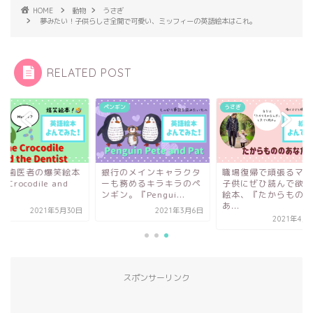
HOME
動物
うさぎ
夢みたい！子供らしさ全開で可愛い、ミッフィーの英語絵本はこれ。
RELATED POST
ギン
うさぎ
5歳
行のメインキャラクタ
職場復帰で頑張るママと
ワニと歯医者の爆笑
も務めるキラキラのペ
子供にぜひ読んで欲しい
『The Crocodile an
ン。『Pengui...
絵本、『たからものの
the...
あ...
2021年3月6日
2021年5
2021年4月14日
スポンサーリンク