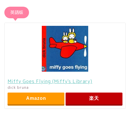
英語版
Miffy Goes Flying (Miffy's Library)
dick bruna
Amazon
楽天