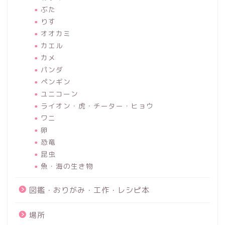
ぶた
りす
オオカミ
カエル
カメ
パンダ
ペンギン
ユニコーン
ライオン・虎・チーター・ヒョウ
ワニ
卵
恐竜
昆虫
魚・海の生き物
図鑑・おりがみ・工作・レシピ本
場所