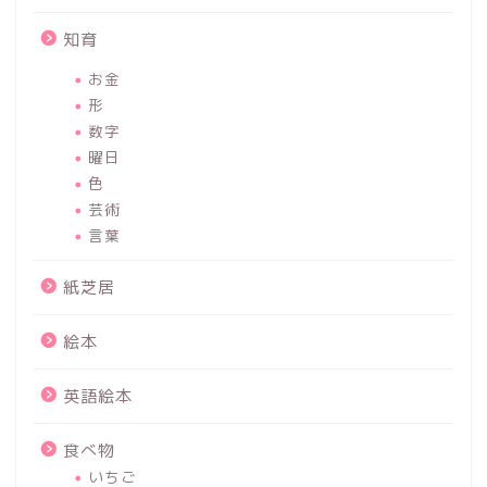
知育
お金
形
数字
曜日
色
芸術
言葉
紙芝居
絵本
英語絵本
食べ物
いちご