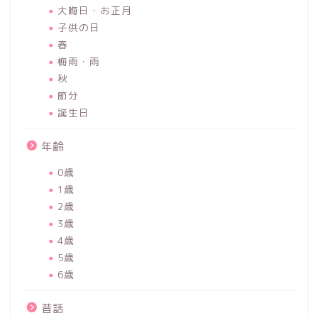
大晦日・お正月
子供の日
春
梅雨・雨
秋
節分
誕生日
年齢
0歳
1歳
2歳
3歳
4歳
5歳
6歳
昔話