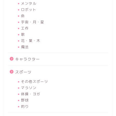
メンタル
ロボット
命
宇宙・月・星
工作
歌
花・葉・木
魔法
キャラクター
スポーツ
その他スポーツ
マラソン
体操・ヨガ
野球
釣り