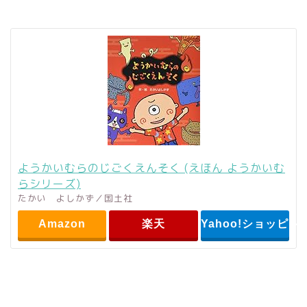
ようかいむらのじごくえんそく (えほん ようかいむ
らシリーズ)
たかい よしかず／国土社
Amazon
楽天
Yahoo!ショッピン