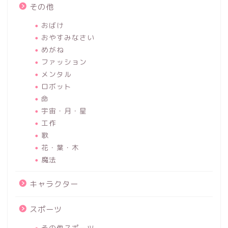
その他
おばけ
おやすみなさい
めがね
ファッション
メンタル
ロボット
命
宇宙・月・星
工作
歌
花・葉・木
魔法
キャラクター
スポーツ
その他スポーツ