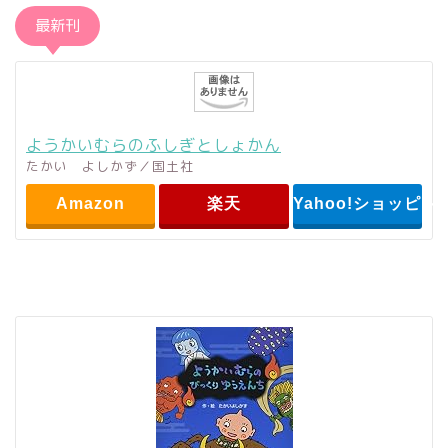
最新刊
ようかいむらのふしぎとしょかん
たかい よしかず／国土社
Amazon
楽天
Yahoo!ショッピン