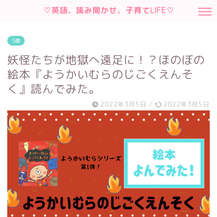
♡英語、読み聞かせ、子育てLIFE♡
5歳
妖怪たちが地獄へ遠足に！？ほのぼの
絵本『ようかいむらのじごくえんそ
く』読んでみた。
2022年3月5日
/
2022年3月5日