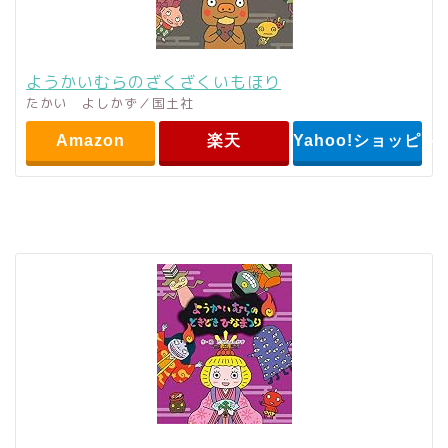
ようかいむらのざくざくいもほり
たかい よしかず／国土社
Amazon
楽天
Yahoo!ショッピン