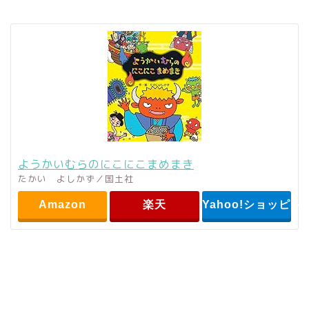
ようかいむらのにこにこまめまき
たかい よしかず／国土社
Amazon
楽天
Yahoo!ショッピン