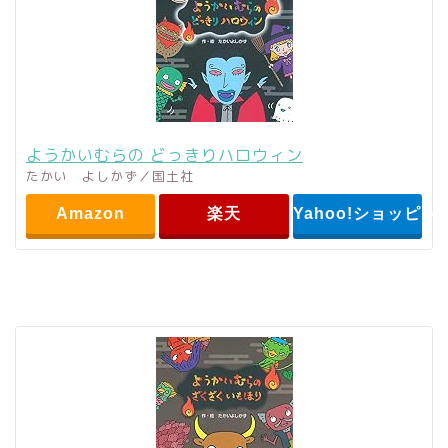
ようかいむらの どっきりハロウィン
たかい よしかず／国土社
Amazon
楽天
Yahoo!ショッピン