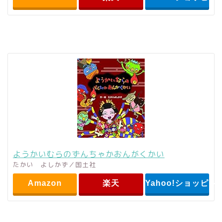
ようかいむらのずんちゃかおんがくかい
たかい よしかず／国土社
Amazon
楽天
Yahoo!ショッピン