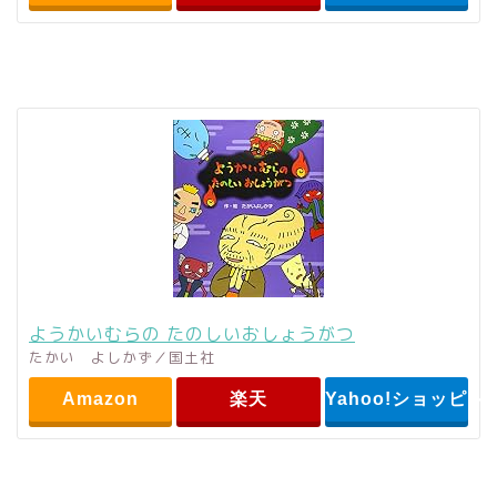
ようかいむらの たのしいおしょうがつ
たかい よしかず／国土社
Amazon
楽天
Yahoo!ショッピン