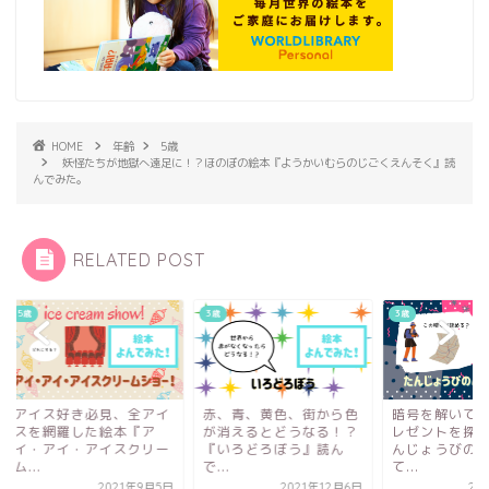
HOME
年齢
5歳
妖怪たちが地獄へ遠足に！？ほのぼの絵本『ようかいむらのじごくえんそく』読
んでみた。
RELATED POST
3歳
3歳
イス好き必見、全アイ
赤、青、黄色、街から色
暗号を解いてびっく
を網羅した絵本『ア
が消えるとどうなる！？
レゼントを探す絵本
・アイ・アイスクリー
『いろどろぼう』読ん
んじょうびのふしぎ
.
で...
て...
2021年9月5日
2021年12月6日
2022年2