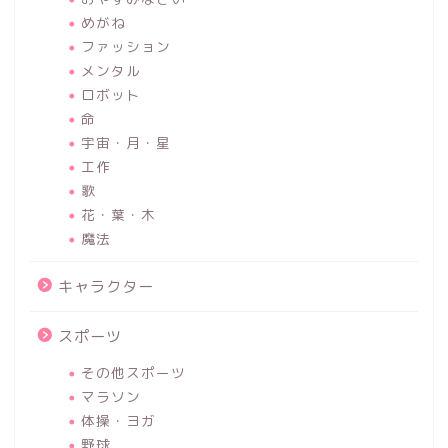
めがね
ファッション
メンタル
ロボット
命
宇宙・月・星
工作
歌
花・葉・木
魔法
キャラクター
スポーツ
その他スポーツ
マラソン
体操・ヨガ
野球