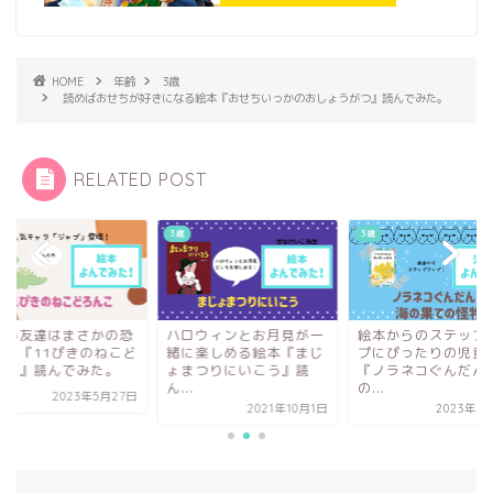
HOME
年齢
3歳
読めばおせちが好きになる絵本『おせちいっかのおしょうがつ』読んでみた。
RELATED POST
3歳
3歳
ロウィンとお月見が一
絵本からのステップアッ
新しい友達はまさか
に楽しめる絵本『まじ
プにぴったりの児童書
竜！？『11ぴきのね
まつりにいこう』読
『ノラネコぐんだんと海
ろんこ』読んでみた
.
の...
2023年5月
2021年10月1日
2023年4月16日