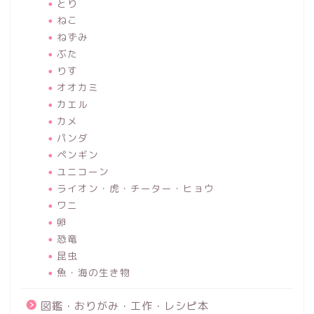
とり
ねこ
ねずみ
ぶた
りす
オオカミ
カエル
カメ
パンダ
ペンギン
ユニコーン
ライオン・虎・チーター・ヒョウ
ワニ
卵
恐竜
昆虫
魚・海の生き物
図鑑・おりがみ・工作・レシピ本