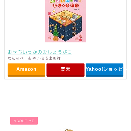
おせちいっかのおしょうがつ
わたなべ あや／佼成出版社
Amazon
楽天
Yahoo!ショッピン
ABOUT ME