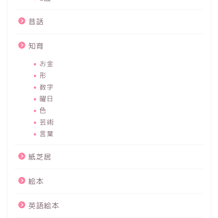
昔話
知育
お金
形
数字
曜日
色
芸術
言葉
紙芝居
絵本
英語絵本