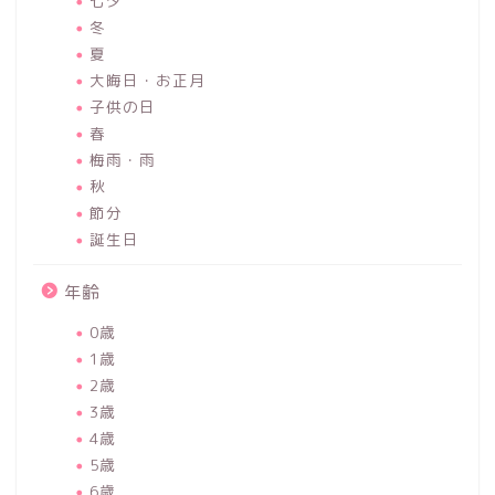
七夕
冬
夏
大晦日・お正月
子供の日
春
梅雨・雨
秋
節分
誕生日
年齢
0歳
1歳
2歳
3歳
4歳
5歳
6歳