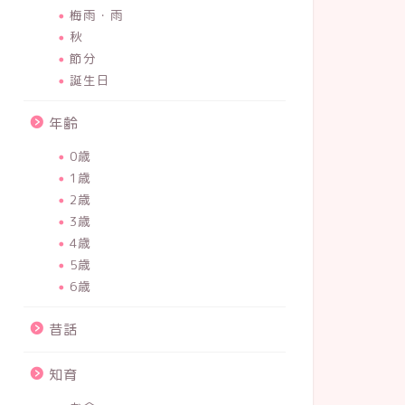
梅雨・雨
秋
節分
誕生日
年齢
0歳
1歳
2歳
3歳
4歳
5歳
6歳
昔話
知育