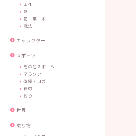
工作
歌
花・葉・木
魔法
キャラクター
スポーツ
その他スポーツ
マラソン
体操・ヨガ
野球
釣り
世界
乗り物