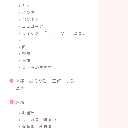
カメ
パンダ
ペンギン
ユニコーン
ライオン・虎・チーター・ヒョウ
ワニ
卵
恐竜
昆虫
魚・海の生き物
図鑑・おりがみ・工作・レシ
ピ本
場所
お風呂
サーカス・遊園地
保育園・幼稚園