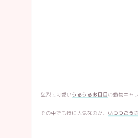
猛烈に可愛い
うるうるお目目
の動物キャ
その中でも特に人気なのが、
いつつご
う