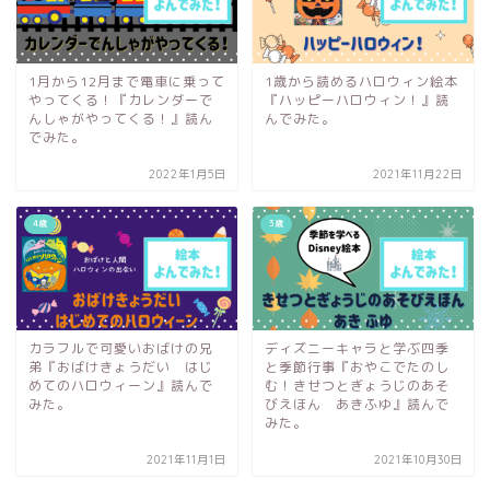
1月から12月まで電車に乗って
1歳から読めるハロウィン絵本
やってくる！『カレンダーで
『ハッピーハロウィン！』読
んしゃがやってくる！』読ん
んでみた。
でみた。
2022年1月5日
2021年11月22日
4歳
3歳
カラフルで可愛いおばけの兄
ディズニーキャラと学ぶ四季
弟『おばけきょうだい はじ
と季節行事『おやこでたのし
めてのハロウィーン』読んで
む！きせつとぎょうじのあそ
みた。
びえほん あきふゆ』読んで
みた。
2021年11月1日
2021年10月30日