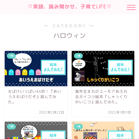
♡英語、読み聞かせ、子育てLIFE♡
― CATEGORY ―
ハロウィン
3歳
3歳
おばけいっぱい45匹！『あい
海外生まれのユーモアあふれ
うえおばけだぞ』読んでみ
るガイコツ絵本『しゃっくり
た。
がいこつ』読んでみた。
2022年2月22日
2022年1月11日
3歳
1歳