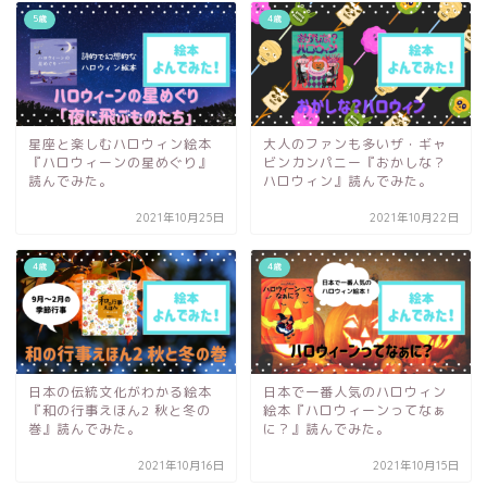
5歳
4歳
星座と楽しむハロウィン絵本
大人のファンも多いザ・ギャ
『ハロウィーンの星めぐり』
ビンカンパニー『おかしな？
読んでみた。
ハロウィン』読んでみた。
2021年10月25日
2021年10月22日
4歳
4歳
日本の伝統文化がわかる絵本
日本で一番人気のハロウィン
『和の行事えほん2 秋と冬の
絵本『ハロウィーンってなぁ
巻』読んでみた。
に？』読んでみた。
2021年10月16日
2021年10月15日