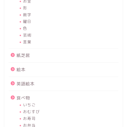
お金
形
数字
曜日
色
芸術
言葉
紙芝居
絵本
英語絵本
食べ物
いちご
おむすび
お寿司
お弁当