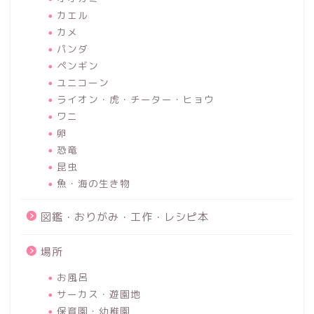
カエル
カメ
パンダ
ペンギン
ユニコーン
ライオン・虎・チーター・ヒョウ
ワニ
卵
恐竜
昆虫
魚・海の生き物
図鑑・おりがみ・工作・レシピ本
場所
お風呂
サーカス・遊園地
保育園・幼稚園